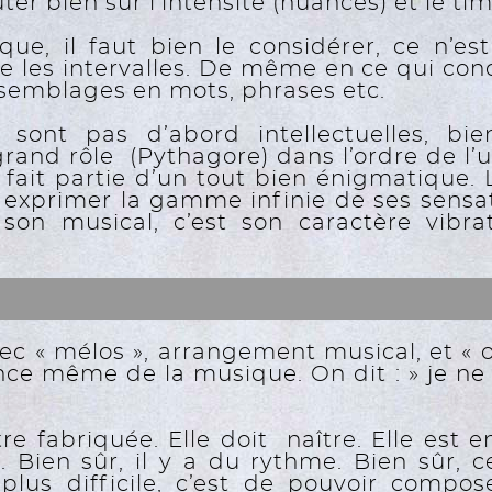
er bien sûr l’intensité (nuances) et le tim
que, il faut bien le considérer, ce n’es
re les intervalles. De même en ce qui con
assemblages en mots, phrases etc.
 sont pas d’abord intellectuelles, bi
and rôle (Pythagore) dans l’ordre de l’un
fait partie d’un tout bien énigmatique
t exprimer la gamme infinie de ses sensat
son musical, c’est son caractère vibra
c « mélos », arrangement musical, et « o
nce même de la musique. On dit : » je ne 
e fabriquée. Elle doit naître. Elle est 
Bien sûr, il y a du rythme. Bien sûr, c
 plus difficile, c’est de pouvoir compo