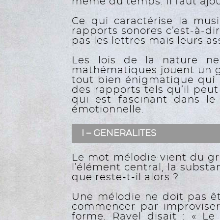
même du temps. Il faut ajout
Ce qui caractérise la musi
rapports sonores c’est-à-di
pas les lettres mais leurs 
Les lois de la nature ne
mathématiques jouent un gr
tout bien énigmatique qui 
des rapports tels qu’il peu
qui est fascinant dans le 
émotionnelle.
I – GENERALITES
Le mot mélodie vient du gre
l’élément central, la substa
que reste-t-il alors ?
Une mélodie ne doit pas êtr
commencer par improviser. 
forme. Ravel disait : « Le