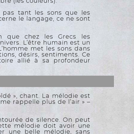
bre (les couleurs).
t pas tant les sons que les
cerne le langage, ce ne sont
en que chez les Grecs les
ivers. L’être humain est un
. L’homme met les sons dans
ions, désirs, sentiments. Ce
toire allié à sa profondeur
îdé », chant. La mélodie est
me rappelle plus de l’air » –
entourée de silence. On peut
ette mélodie doit avoir une
ser une belle mélodie, sans