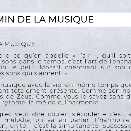
MIN DE LA MUSIQUE
LA MUSIQUE
dre ce qu’on appelle « l’air », qu’il soi
sons dans le temps, c’est l’art de l’encha
n, le petit Mozart cherchant sur son 
s sons qui s’aiment. »
la musique avec la vie, en même temps que 
tant totalement présente. Comme son nom l
lles de Zeus. Comme vous le savez sans do
e rythme, la mélodie, l’harmonie.
ec veut dire couler, s’écouler – c’est, s
mélodie, on va en parler. L’harmonie
n, unité – c’est la simultanéité. Successi